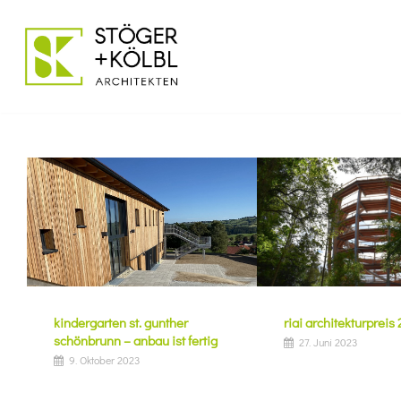
Zum
Inhalt
springen
kindergarten st. gunther
riai architekturpreis
schönbrunn – anbau ist fertig
27. Juni 2023
9. Oktober 2023