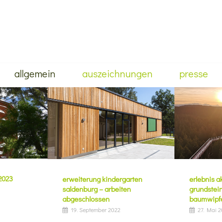
allgemein
auszeichnungen
presse
 2023
erlebnis 
erweiterung kindergarten
grundstei
saldenburg – arbeiten
baumwipfe
abgeschlossen
27. Mai 
19. September 2022