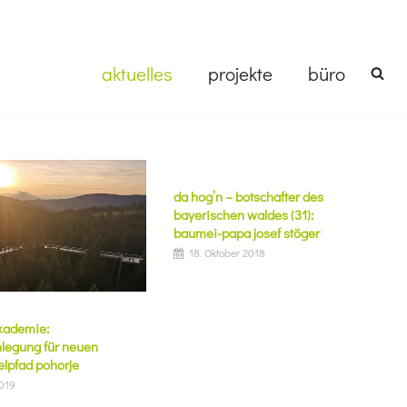
aktuelles
projekte
büro
da hog’n – botschafter des
bayerischen waldes (31):
baumei-papa josef stöger
18. Oktober 2018
akademie:
nlegung für neuen
lpfad pohorje
2019